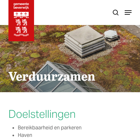
Skip
Menu
to
search
main
content
Verduurzamen
Doelstellingen
Bereikbaarheid en parkeren
Haven