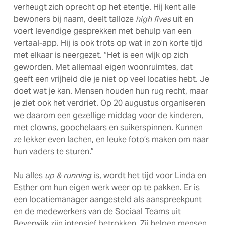
verheugt zich oprecht op het etentje. Hij kent alle
bewoners bij naam, deelt talloze
high fives
uit en
voert levendige gesprekken met behulp van een
vertaal-app. Hij is ook trots op wat in zo’n korte tijd
met elkaar is neergezet. “Het is een wijk op zich
geworden. Met allemaal eigen woonruimtes, dat
geeft een vrijheid die je niet op veel locaties hebt. Je
doet wat je kan. Mensen houden hun rug recht, maar
je ziet ook het verdriet. Op 20 augustus organiseren
we daarom een gezellige middag voor de kinderen,
met clowns, goochelaars en suikerspinnen. Kunnen
ze lekker even lachen, en leuke foto’s maken om naar
hun vaders te sturen.”
Nu alles
up & running
is, wordt het tijd voor Linda en
Esther om hun eigen werk weer op te pakken. Er is
een locatiemanager aangesteld als aanspreekpunt
en de medewerkers van de Sociaal Teams uit
Beverwijk zijn intensief betrokken. Zij helpen mensen