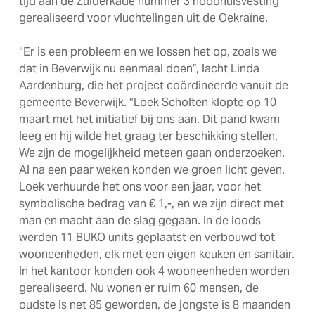
tijd aan de Zuiderkade nummer 3 noodhuisvesting
gerealiseerd voor vluchtelingen uit de Oekraïne.
“Er is een probleem en we lossen het op, zoals we
dat in Beverwijk nu eenmaal doen”, lacht Linda
Aardenburg, die het project coördineerde vanuit de
gemeente Beverwijk. “Loek Scholten klopte op 10
maart met het initiatief bij ons aan. Dit pand kwam
leeg en hij wilde het graag ter beschikking stellen.
We zijn de mogelijkheid meteen gaan onderzoeken.
Al na een paar weken konden we groen licht geven.
Loek verhuurde het ons voor een jaar, voor het
symbolische bedrag van € 1,-, en we zijn direct met
man en macht aan de slag gegaan. In de loods
werden 11 BUKO units geplaatst en verbouwd tot
wooneenheden, elk met een eigen keuken en sanitair.
In het kantoor konden ook 4 wooneenheden worden
gerealiseerd. Nu wonen er ruim 60 mensen, de
oudste is net 85 geworden, de jongste is 8 maanden