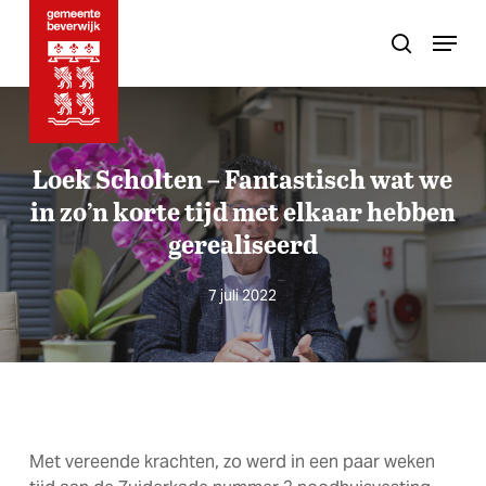
Skip
Menu
to
search
main
content
Loek Scholten – Fantastisch wat we
in zo’n korte tijd met elkaar hebben
gerealiseerd
7 juli 2022
Met vereende krachten, zo werd in een paar weken