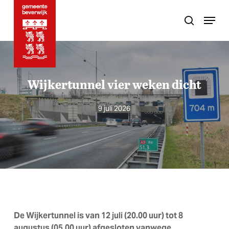
Skip
Menu
to
search
main
content
Wijkertunnel vier weken dicht
9 juli 2026
De Wijkertunnel is van 12 juli (20.00 uur) tot 8
augustus (05.00 uur) afgesloten vanwege