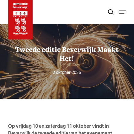
Skip
Menu
to
search
main
content
Tweede editie Beverwijk Maakt
Het!
2 oktober 2025
Op vrijdag 10 en zaterdag 11 oktober vindt in
Beverwijk de tweede editie van het evenement