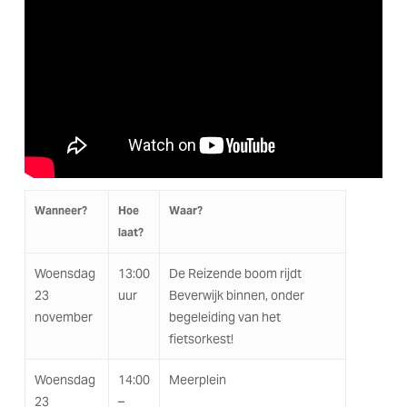
Wanneer?
Hoe
Waar?
laat?
Woensdag
13:00
De Reizende boom rijdt
23
uur
Beverwijk binnen, onder
november
begeleiding van het
fietsorkest!
Woensdag
14:00
Meerplein
23
–