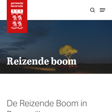
Skip
Menu
to
search
main
content
Reizende boom
De Reizende Boom in