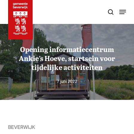
Skip
Menu
to
search
main
content
Opening informatiecentrum
Ankie’s Hoeve, startsein voor
tijdelijke activiteiten
7 juni 2022
BEVERWIJK