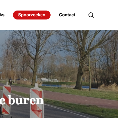
search
ks
Spoorzoeken
Contact
de buren