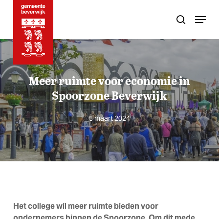
Skip
Menu
to
search
main
content
Meer ruimte voor economie in
Spoorzone Beverwijk
5 maart 2024
Het college wil meer ruimte bieden voor
ondernemers binnen de Spoorzone. Om dit mede