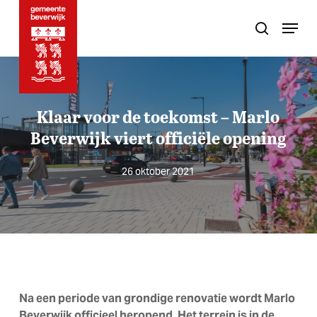
Skip
Menu
to
search
main
content
Klaar voor de toekomst – Marlo
Beverwijk viert officiële opening
26 oktober 2021
Na een periode van grondige renovatie wordt Marlo
Beverwijk officieel heropend. Het terrein is in de