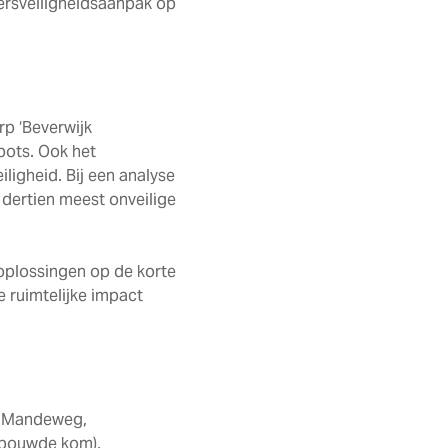
keersveiligheidsaanpak op
p ‘Beverwijk
pots. Ook het
iligheid. Bij een analyse
n dertien meest onveilige
oplossingen op de korte
e ruimtelijke impact
ik Mandeweg,
bebouwde kom),