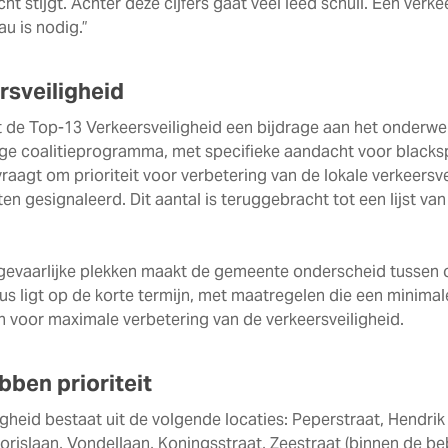
ht stijgt. Achter deze cijfers gaat veel leed schuil. Een ver
au is nodig.”
rsveiligheid
 de Top-13 Verkeersveiligheid een bijdrage aan het onderwer
dige coalitieprogramma, met specifieke aandacht voor blacks
raagt om prioriteit voor verbetering van de lokale verkeersve
nten gesignaleerd. Dit aantal is teruggebracht tot een lijst va
 gevaarlijke plekken maakt de gemeente onderscheid tussen 
cus ligt op de korte termijn, met maatregelen die een minimal
 voor maximale verbetering van de verkeersveiligheid.
bben prioriteit
gheid bestaat uit de volgende locaties: Peperstraat, Hendr
lorislaan, Vondellaan, Koningsstraat, Zeestraat (binnen de 