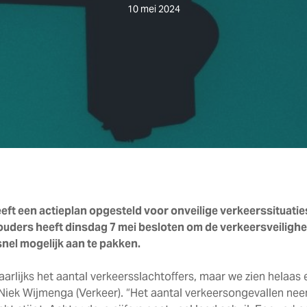
10 mei 2024
ft een actieplan opgesteld voor onveilige verkeerssituaties
ders heeft dinsdag 7 mei besloten om de verkeersveilighe
snel mogelijk aan te pakken.
arlijks het aantal verkeersslachtoffers, maar we zien helaas 
Niek Wijmenga (Verkeer). “Het aantal verkeersongevallen nee