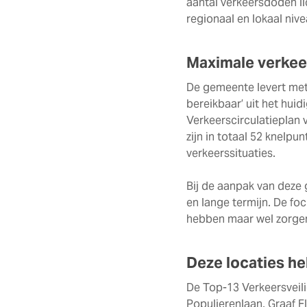
aantal verkeersdoden lic
regionaal en lokaal nive
Maximale verkee
De gemeente levert met
bereikbaar’ uit het hui
Verkeerscirculatieplan v
zijn in totaal 52 knelpu
verkeerssituaties.
Bij de aanpak van deze
en lange termijn. De fo
hebben maar wel zorgen
Deze locaties he
De Top-13 Verkeersveili
Populierenlaan, Graaf F