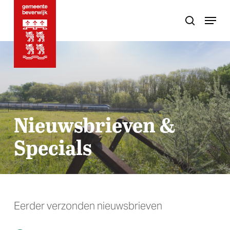
Skip
Menu
to
search
main
content
Nieuwsbrieven &
Specials
Eerder verzonden nieuwsbrieven